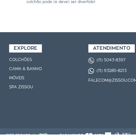
colchão pode (e deve) ser divertido!
EXPLORE
ATENDIMENTO
COLCHÕES
(11) 5043-8397
CAMA & BANHO
(11) 93285-8213
MÓVEIS
FALECOM@ZISSOU.COM
SPA ZISSOU
SITE SEGURO
PAGAMENTO