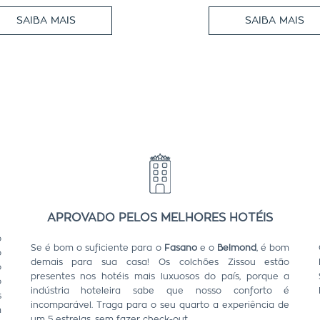
SAIBA MAIS
SAIBA MAIS
APROVADO PELOS MELHORES HOTÉIS
o
Se é bom o suficiente para o
Fasano
e o
Belmond
, é bom
o
demais para sua casa! Os colchões Zissou estão
o
presentes nos hotéis mais luxuosos do país, porque a
o
indústria hoteleira sabe que nosso conforto é
s
incomparável. Traga para o seu quarto a experiência de
m
um 5 estrelas, sem fazer check-out.