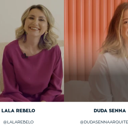
LALA REBELO
DUDA SENNA
@
LALAREBELO
@
DUDASENNAARQUIT