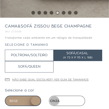
CAMA&SOFÁ ZISSOU BEGE CHAMPAGNE
SKU:
ZCS008
Transforme cada ambiente em um refúgio de tranquilidade
SELECIONE O TAMANHO
SOFÁ/CASAL
POLTRONA/SOLTEIRO
(
A 72 X P 115 X L 168)
SOFÁ/QUEEN
NÃO SABE QUAL ESCOLHER? VER GUIA DE TAMANHOS
Selecione a cor
BEGE
CINZA