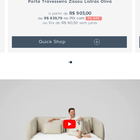
Porta Travesseiro Zissou Listras Oliva
R$ 903,00
a partir de
ou
R$ 839,79
no PIX com
7% OFF
ou
10
x de
R$ 90,30
sem juros
Quick Shop