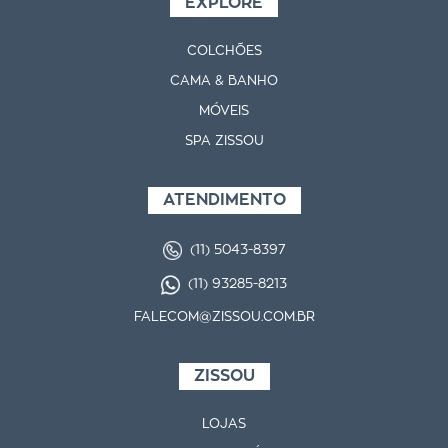
EXPLORE
COLCHÕES
CAMA & BANHO
MÓVEIS
SPA ZISSOU
ATENDIMENTO
(11) 5043-8397
(11) 93285-8213
FALECOM@ZISSOU.COM.BR
ZISSOU
LOJAS