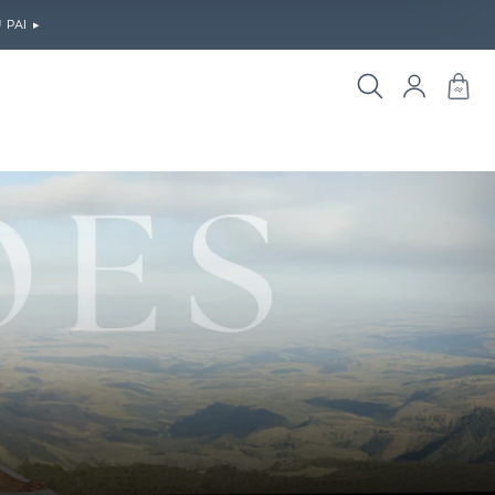
PAI ▸