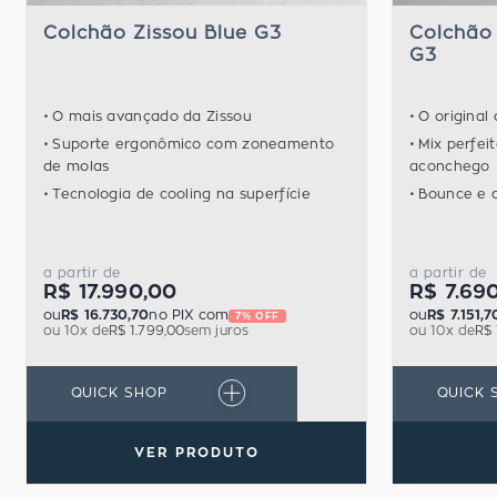
Colchão Zissou Blue G3
Colchão 
G3
O mais avançado da Zissou
O original
Suporte ergonômico com zoneamento
Mix perfei
de molas
aconchego
Tecnologia de cooling na superfície
Bounce e 
a partir de
a partir de
R$ 17.990,00
R$ 7.69
ou
R$ 16.730,70
no PIX com
ou
R$ 7.151,7
7% OFF
ou
10
x de
R$ 1.799,00
sem juros
ou
10
x de
R$
QUICK SHOP
QUICK 
VER PRODUTO