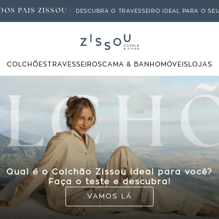
DOS PAIS ZISSOU -
DESCUBRA O TRAVESSEIRO IDEAL PARA O SEU 
COLCHÕES
TRAVESSEIROS
CAMA & BANHO
MÓVEIS
LOJAS
Qual é o Colchão Zissou ideal para você?
Faça o teste e descubra!
VAMOS LÁ