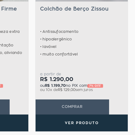
 Firme
Colchão de Berço Zissou
meza extra
Antissufocamento
hipoalergênico
entação
lavável
, aliviando
muito confortável
a partir de
R$ 1.290,00
ou
R$ 1.199,70
no PIX com
F
7% OFF
ou
10
x de
R$ 129,00
sem juros
COMPRAR
VER PRODUTO