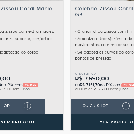
Zissou Coral Macio
Colchão Zissou Coral
G3
 da Zissou com extra maciez
O original da Zissou com fir
to entre suporte, conforto e
Ameniza a transferência de
movimentos, com maior sust
adaptação ao corpo
Se adapta às curvas do corpo
pontos de pressão
a partir de
0,00
R$ 7.690,00
0
no PIX com
ou
R$ 7.151,70
no PIX com
7% OFF
7% OF
 769,00
sem juros
ou
10
x de
R$ 769,00
sem juros
SHOP
QUICK SHOP
VER PRODUTO
VER PRODUTO