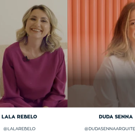
LALA REBELO
DUDA SENNA
@
LALAREBELO
@
DUDASENNAARQUIT