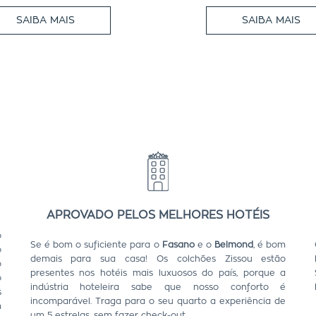
SAIBA MAIS
SAIBA MAIS
APROVADO PELOS MELHORES HOTÉIS
o
Se é bom o suficiente para o
Fasano
e o
Belmond
, é bom
o
demais para sua casa! Os colchões Zissou estão
o
presentes nos hotéis mais luxuosos do país, porque a
o
indústria hoteleira sabe que nosso conforto é
s
incomparável. Traga para o seu quarto a experiência de
m
um 5 estrelas, sem fazer check-out.