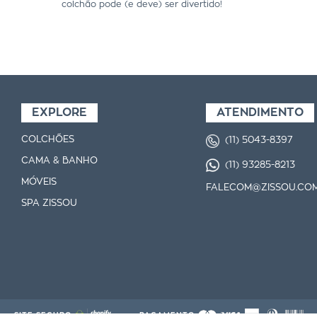
colchão pode (e deve) ser divertido!
EXPLORE
ATENDIMENTO
COLCHÕES
(11) 5043-8397
CAMA & BANHO
(11) 93285-8213
MÓVEIS
FALECOM@ZISSOU.COM
SPA ZISSOU
SITE SEGURO
PAGAMENTO