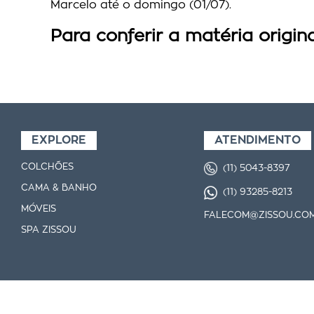
Marcelo até o domingo (01/07).
Para conferir a matéria origina
EXPLORE
ATENDIMENTO
COLCHÕES
(11) 5043-8397
CAMA & BANHO
(11) 93285-8213
MÓVEIS
FALECOM@ZISSOU.COM
SPA ZISSOU