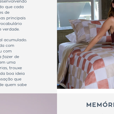
desenvolvendo
do que cada
es de
as principais
vocabulário
e verdade.
ual acumulado.
ada com
ou com
a fazer de
 tem uma
ias, trouxe
da boa ideia
nsação que
o de quem sabe
MEMÓR