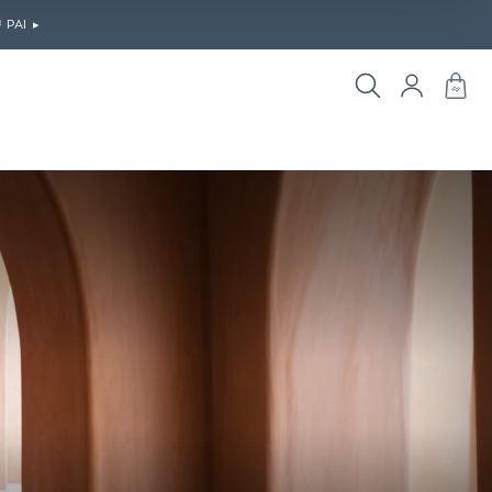
PAI ▸