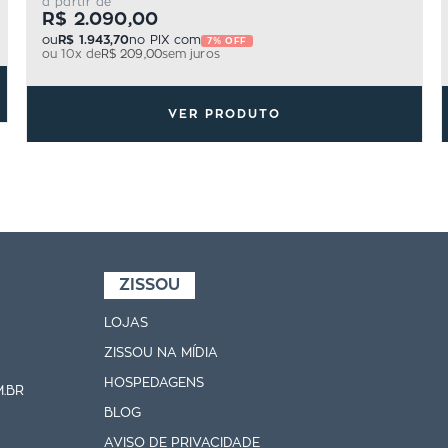
a partir de
R$ 2.090,00
ou
R$ 1.943,70
no PIX com
7% OFF
ou
10
x de
R$ 209,00
sem juros
VER PRODUTO
ZISSOU
LOJAS
ZISSOU NA MÍDIA
HOSPEDAGENS
.BR
BLOG
AVISO DE PRIVACIDADE