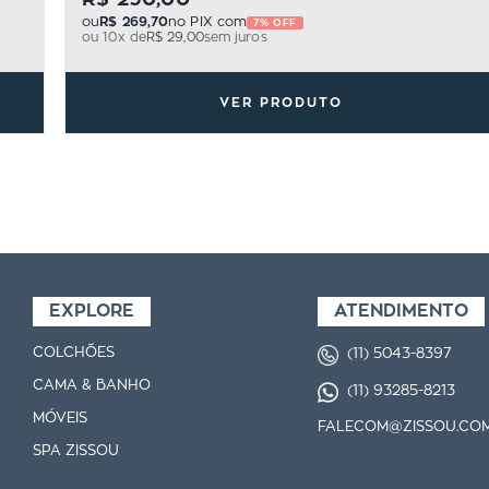
ou
R$ 269,70
no PIX com
7% OFF
ou
10
x de
R$ 29,00
sem juros
VER PRODUTO
EXPLORE
ATENDIMENTO
COLCHÕES
(11) 5043-8397
CAMA & BANHO
(11) 93285-8213
MÓVEIS
FALECOM@ZISSOU.COM
SPA ZISSOU