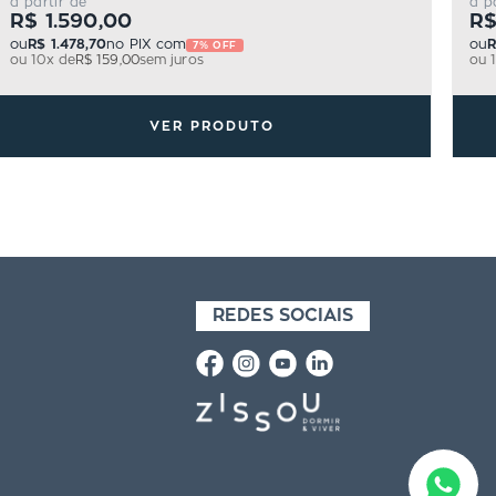
a partir de
a p
R$ 1.590,00
R$
ou
R$ 1.478,70
no PIX com
ou
R
7% OFF
ou
10
x de
R$ 159,00
sem juros
ou
VER PRODUTO
REDES SOCIAIS