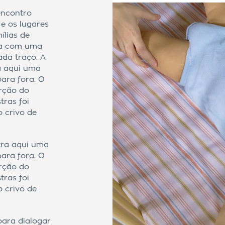
encontro
 e os lugares
ílias de
uma com uma
da traço. A
a aqui uma
ara fora. O
orção do
tras foi
o crivo de
tra aqui uma
ara fora. O
orção do
tras foi
o crivo de
para dialogar