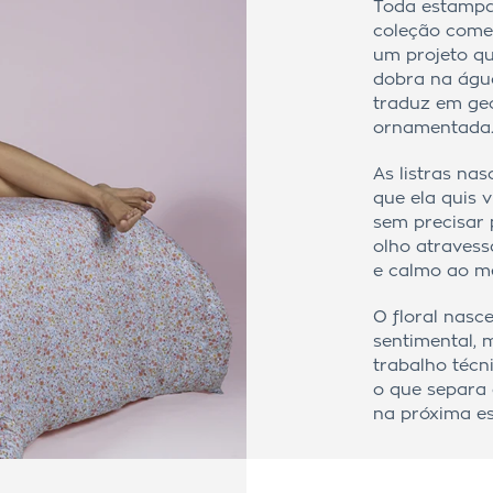
Toda estampa
coleção come
um projeto qu
dobra na água
traduz em geo
ornamentada
As listras na
que ela quis 
sem precisar 
olho atravess
e calmo ao m
O floral nas
sentimental,
trabalho técn
o que separa 
na próxima e