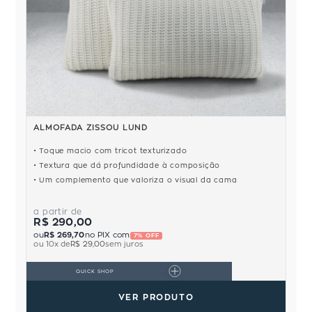
ALMOFADA ZISSOU LUND
Toque macio com tricot texturizado
Textura que dá profundidade à composição
Um complemento que valoriza o visual da cama
a partir de
R$ 290,00
ou
R$ 269,70
no PIX com
7% OFF
ou
10
x de
R$ 29,00
sem juros
QUICK SHOP
VER PRODUTO