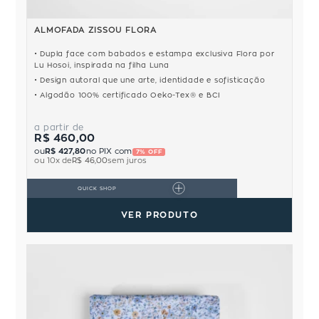
ALMOFADA ZISSOU FLORA
Dupla face com babados e estampa exclusiva Flora por
Lu Hosoi, inspirada na filha Luna
Design autoral que une arte, identidade e sofisticação
Algodão 100% certificado Oeko-Tex® e BCI
a partir de
R$ 460,00
ou
R$ 427,80
no PIX com
7% OFF
ou
10
x de
R$ 46,00
sem juros
QUICK SHOP
VER PRODUTO