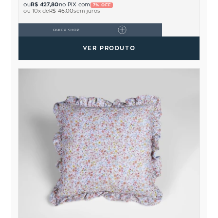
ou
R$ 427,80
no PIX com
7% OFF
ou
10
x de
R$ 46,00
sem juros
QUICK SHOP
VER PRODUTO