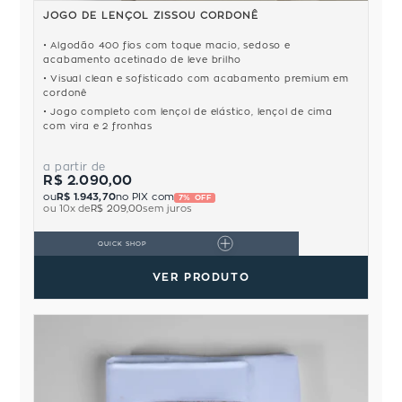
JOGO DE LENÇOL ZISSOU CORDONÊ
Algodão 400 fios com toque macio, sedoso e
acabamento acetinado de leve brilho
Visual clean e sofisticado com acabamento premium em
cordonê
Jogo completo com lençol de elástico, lençol de cima
com vira e 2 fronhas
a partir de
R$ 2.090,00
ou
R$ 1.943,70
no PIX com
7% OFF
ou
10
x de
R$ 209,00
sem juros
QUICK SHOP
VER PRODUTO