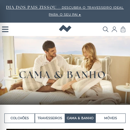
DIA DOS PAIS ZISSOU -
DESCUBRA O TRAVESSEIRO IDEAL
PARA O SEU PAI ▸
Open
Menu
COLCHÕES
TRAVESSEIROS
CAMA & BANHO
MÓVEIS