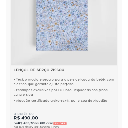
LENÇOL DE BERÇO ZISSOU
Tecido macio e seguro para a pele delicada do bebê, com
elástico que garante ajuste perfeito
Estampas exclusivas por Lu Hosoi inspiradas nos filhos
Luna e Noa
Algodão certificado Oeko-Tex®, BCI e Sou de Algodão
a partir de
R$ 490,00
ou
R$ 455,70
no PIX com
7% OFF
ou
10
x de
R$ 49,00
sem juros