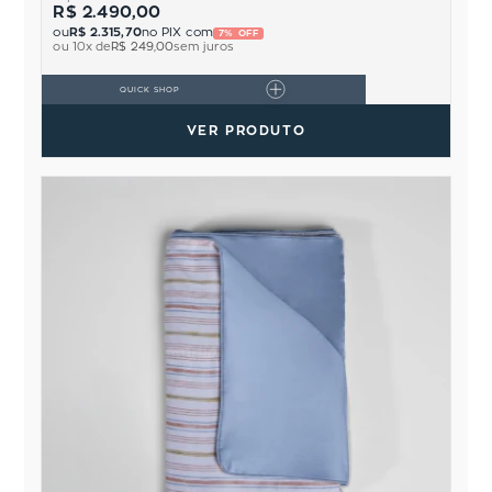
R$ 2.490,00
ou
R$ 2.315,70
no PIX com
7% OFF
ou
10
x de
R$ 249,00
sem juros
QUICK SHOP
VER PRODUTO