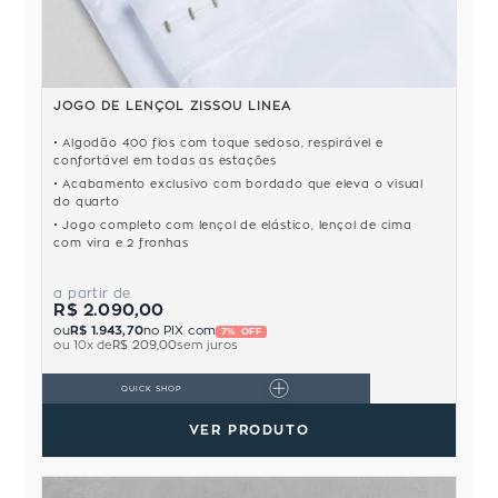
JOGO DE LENÇOL ZISSOU LINEA
Algodão 400 fios com toque sedoso, respirável e
confortável em todas as estações
Acabamento exclusivo com bordado que eleva o visual
do quarto
Jogo completo com lençol de elástico, lençol de cima
com vira e 2 fronhas
a partir de
R$ 2.090,00
ou
R$ 1.943,70
no PIX com
7% OFF
ou
10
x de
R$ 209,00
sem juros
QUICK SHOP
VER PRODUTO