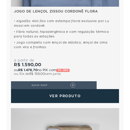
JOGO DE LENÇOL ZISSOU CORDONÊ FLORA
Algodão 400 fios com estampa floral exclusiva por Lu
Hosoi em cordonê
Fibra natural, hipoalergênica e com regulação térmica
para todas as estações
Jogo completo com lençol de elástico, lençol de cima
com vira e fronhas
a partir de
R$ 1.590,00
ou
R$ 1.478,70
no PIX com
7% OFF
ou
10
x de
R$ 159,00
sem juros
QUICK SHOP
VER PRODUTO