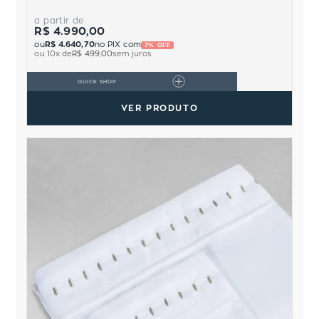
a partir de
R$ 4.990,00
ou
R$ 4.640,70
no PIX com
7% OFF
ou
10
x de
R$ 499,00
sem juros
QUICK SHOP
VER PRODUTO