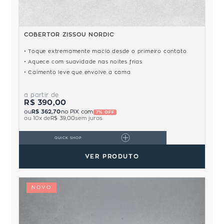
COBERTOR ZISSOU NORDIC
Toque extremamente macio desde o primeiro contato
Aquece com suavidade nas noites frias
Caimento leve que envolve a cama
a partir de
R$ 390,00
ou
R$ 362,70
no PIX com
7% OFF
ou
10
x de
R$ 39,00
sem juros
QUICK SHOP
VER PRODUTO
NOVO