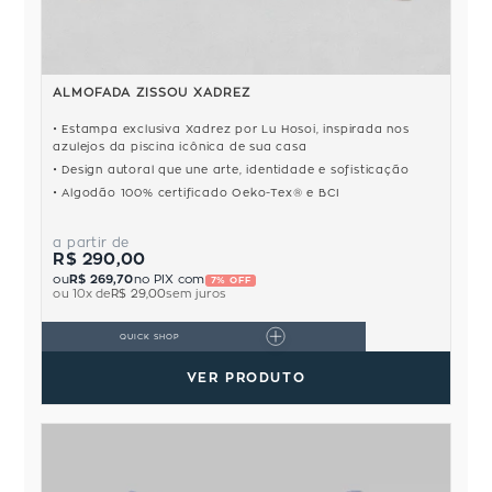
ALMOFADA ZISSOU XADREZ
Estampa exclusiva Xadrez por Lu Hosoi, inspirada nos
azulejos da piscina icônica de sua casa
Design autoral que une arte, identidade e sofisticação
Algodão 100% certificado Oeko-Tex® e BCI
a partir de
R$ 290,00
ou
R$ 269,70
no PIX com
7% OFF
ou
10
x de
R$ 29,00
sem juros
QUICK SHOP
VER PRODUTO