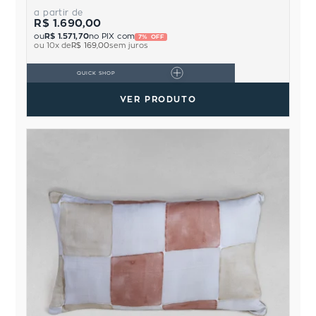
a partir de
R$ 1.690,00
ou
R$ 1.571,70
no PIX com
7% OFF
ou
10
x de
R$ 169,00
sem juros
QUICK SHOP
VER PRODUTO