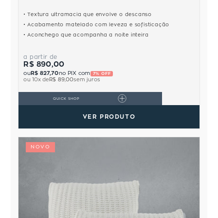
Textura ultramacia que envolve o descanso
Acabamento matelado com leveza e sofisticação
Aconchego que acompanha a noite inteira
a partir de
R$ 890,00
ou
R$ 827,70
no PIX com
7% OFF
ou
10
x de
R$ 89,00
sem juros
QUICK SHOP
VER PRODUTO
NOVO