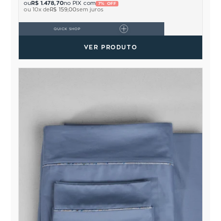
ou
R$ 1.478,70
no PIX com
7% OFF
ou
10
x de
R$ 159,00
sem juros
QUICK SHOP
VER PRODUTO