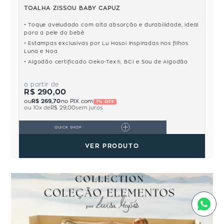
TOALHA ZISSOU BABY CAPUZ
Toque aveludado com alta absorção e durabilidade, ideal
para a pele do bebê
Estampas exclusivas por Lu Hosoi inspiradas nos filhos
Luna e Noa
Algodão certificado Oeko-Tex®, BCI e Sou de Algodão
a partir de
R$ 290,00
ou
R$ 269,70
no PIX com
7% OFF
ou
10
x de
R$ 29,00
sem juros
QUICK SHOP
VER PRODUTO