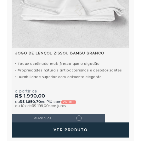
JOGO DE LENÇOL ZISSOU BAMBU BRANCO
Toque acetinado mais fresco que o algodão
Propriedades naturais antibacterianas e desodorizantes
Durabilidade superior com caimento elegante
a partir de
R$ 1.990,00
ou
R$ 1.850,70
no PIX com
7% OFF
ou
10
x de
R$ 199,00
sem juros
QUICK SHOP
VER PRODUTO