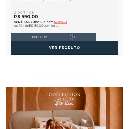
a partir de
R$ 590,00
ou
R$ 548,70
no PIX com
7% OFF
ou
10
x de
R$ 59,00
sem juros
QUICK SHOP
VER PRODUTO