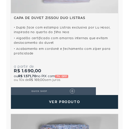
CAPA DE DUVET ZISSOU DUO LISTRAS
Dupla face com estampa Listras exclusiva por Lu Hosoi,
inspirada no quarto do filho Noa
Algodão certificado com amarras internas que evitam
deslocamento do duvet
Acabamento em cordonê e fechamento com zíper para
praticidade
a partir de
R$ 1.690,00
ou
R$ 1.571,70
no PIX com
7% OFF
ou
10
x de
R$ 169,00
sem juros
QUICK SHOP
VER PRODUTO