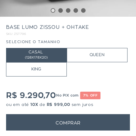
BASE LUMO ZISSOU + OHTAKE
SKU:
ZST796
SELECIONE O TAMANHO
CASAL
QUEEN
(
128X178X20)
KING
R$ 9.290,70
No PIX com
7% OFF
ou em até
10X
de
R$ 999,00
sem juros
COMPRAR