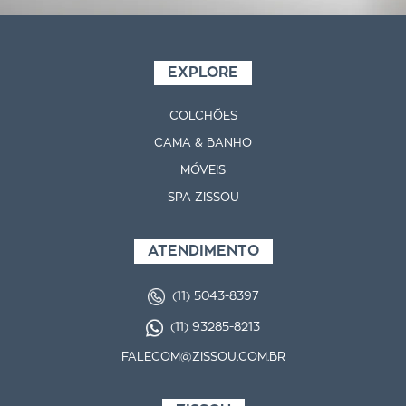
EXPLORE
COLCHÕES
CAMA & BANHO
MÓVEIS
SPA ZISSOU
ATENDIMENTO
(11) 5043-8397
(11) 93285-8213
FALECOM@ZISSOU.COM.BR