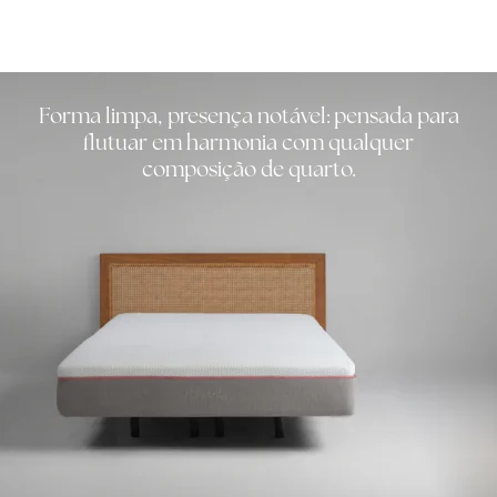
Forma limpa, presença notável: pensada para
flutuar em harmonia com qualquer
composição de quarto.