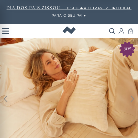
DIA DOS PAIS ZISSOU -
DESCUBRA O TRAVESSEIRO IDEAL
PARA O SEU PAI ▸
Open
Menu
-30%