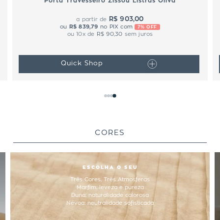
Porta Travesseiro Zissou Listras Oliva
R$ 903,00
a partir de
ou
R$ 839,79
no PIX com
7% OFF
ou
10
x de
R$ 90,30
sem juros
Quick Shop
CORES
ESCOLHA O SEU
Três Cores, Três Atmosferas
Marfim: leveza e pureza
Duna: naturalidade calorosa
Névoa: neutralidade sofisticada