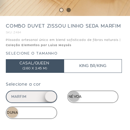
COMBO DUVET ZISSOU LINHO SEDA MARFIM
SKU:
Z484
Plissado artesanal único em blend sofisticado de fibras naturais |
Coleção Elementos por Luisa Moysés
SELECIONE O TAMANHO
CASAL/QUEEN
KING BR/KING
(
2.60 X 2.45 M)
Selecione a cor
MARFIM
NÉVOA
DUNA