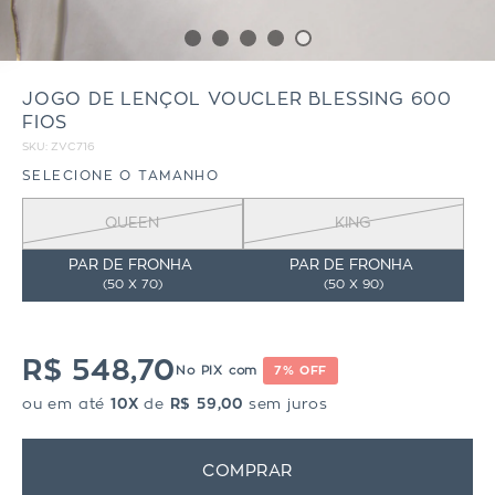
JOGO DE LENÇOL VOUCLER BLESSING 600
FIOS
SKU:
ZVC716
SELECIONE O TAMANHO
QUEEN
KING
PAR DE FRONHA
PAR DE FRONHA
(
50 X 70)
(
50 X 90)
R$ 548,70
No PIX com
7% OFF
ou em até
10X
de
R$ 59,00
sem juros
COMPRAR