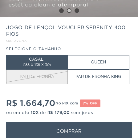
JOGO DE LENÇOL VOUCLER SERENITY 400
FIOS
SKU:
ZVC709
SELECIONE O TAMANHO
CASAL
QUEEN
(
188 X 138 X 30)
PAR DE FRONHA
PAR DE FRONHA KING
R$ 1.664,70
No PIX com
7% OFF
ou em até
10X
de
R$ 179,00
sem juros
COMPRAR