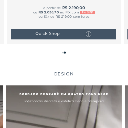
R$ 2.190,00
a partir de
ou
R$ 2.036,70
no PIX com
7% OFF
ou
10
x de
R$ 219,00
sem juros
Quick Shop
DESIGN
BORDADO DEGRADÊ EM QUATRO TONS BEGE
Sofisticação discreta e estética clean e atemporal