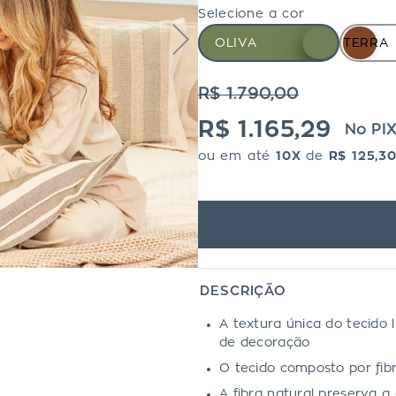
Selecione a cor
OLIVA
TERRA
R$ 1.790,00
R$ 1.165,29
No PI
ou em até
10X
de
R$ 125,3
DESCRIÇÃO
A textura única do tecido l
de decoração
O tecido composto por fib
A fibra natural preserva 