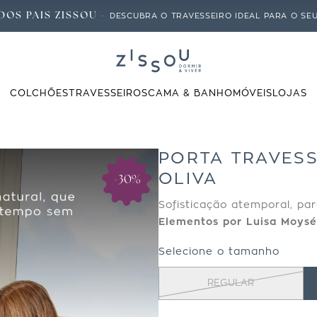
DOS PAIS ZISSOU -
DESCUBRA O TRAVESSEIRO IDEAL PARA O SEU 
COLCHÕES
TRAVESSEIROS
CAMA & BANHO
MÓVEIS
LOJAS
PORTA TRAVESS
OLIVA
-30%
Sofisticação atemporal, pa
Elementos por Luisa Moysé
Selecione o tamanho
REGULAR