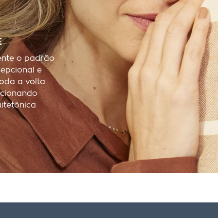
E
ente o padrão
cepcional e
oda a volta
rcionando
itetônica