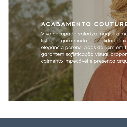
ACABAMENTO COUTUR
Vivo encapado valoriza magistralm
listrado, garantindo durabilidade ex
elegância perene. Abas de 5cm em t
garantem sofisticação visual, propo
caimento impecável e presença arqu