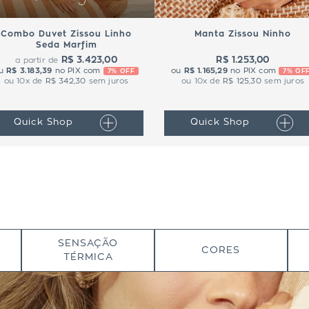
Combo Duvet Zissou Linho
Manta Zissou Ninho
Seda Marfim
R$ 3.423,00
R$ 1.253,00
a partir de
u
R$ 3.183,39
no PIX com
ou
R$ 1.165,29
no PIX com
7% OFF
7% OF
ou
10
x de
R$ 342,30
sem juros
ou
10
x de
R$ 125,30
sem juros
Quick Shop
Quick Shop
SENSAÇÃO
CORES
TÉRMICA