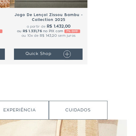
Jogo De Lençol Zissou Bambu -
Collection 2025
R$ 1.432,00
a partir de
ou
R$ 1.331,76
no PIX com
F
7% OFF
ou
10
x de
R$ 143,20
sem juros
Quick Shop
EXPERIÊNCIA
CUIDADOS