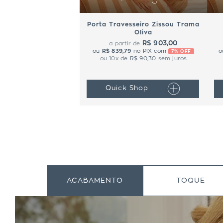
Porta Travesseiro Zissou Trama
Oliva
R$ 903,00
a partir de
ou
R$ 839,79
no PIX com
o
7% OFF
ou
10
x de
R$ 90,30
sem juros
Quick Shop
ACABAMENTO
TOQUE