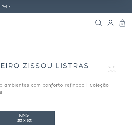
PAI ▸
EIRO ZISSOU LISTRAS
SKU:
Z473
ra ambientes com conforto refinado |
Coleção
s
KING
(
53 X 93)