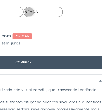
NÉVOA
X com
7% OFF
0
sem juros
COMPRAR
istrado cria visual versátil, que transcende tendências
ras sustentáveis ganha nuances singulares e autênticas
a essência sedosa, revelando-se progressivamente mais