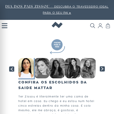
DIA DOS PAIS ZISSOU -
DESCUBRA O TRAVESSEIRO IDEAL
PARA O SEU PAI ▸
Open
Menu
VOLTAR
PARA O
FEED
CONFIRA OS ESCOLHIDOS DA
SAIDE MATTAR
Ter Zissou é literalmente ter uma cama de
hotel em casa. Eu chego e eu estou num hotel
cinco estrelas dentro da minha casa. É colo
mesmo, ele me abraça, é gostoso, é