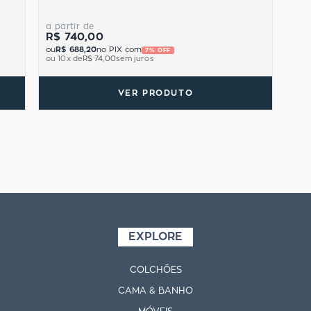
a partir de
R$ 740,00
ou
R$ 688,20
no PIX com
7% OFF
ou
10
x de
R$ 74,00
sem juros
VER PRODUTO
EXPLORE
COLCHÕES
CAMA & BANHO