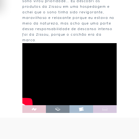
sono virou prioridade... Eu descobri os
produtos da Zissou em uma hospedagem e
achei que o sono tinha sido revigorante,
maravilhoso e relaxante porque eu estava no
meio da natureza, mas acho que uma parte
dessa responsabilidade de descanso intenso
foi da Zissou, porque o colchão era da
marca.