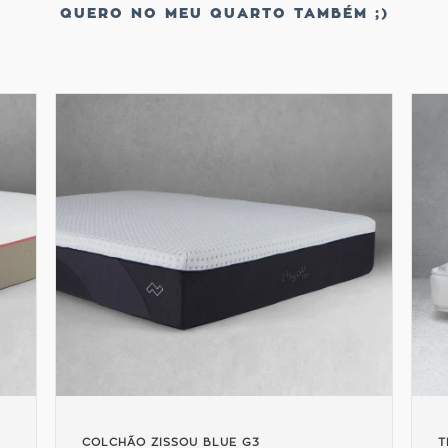
QUERO NO MEU QUARTO TAMBÉM ;)
UE G3
TRAVESSEIRO ZISSOU FLUFF G3