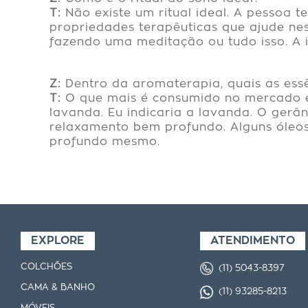
T:
Não existe um ritual ideal. A pessoa 
propriedades terapêuticas que ajude ne
fazendo uma meditação ou tudo isso. A ide
Z:
Dentro da aromaterapia, quais as ess
T:
O que mais é consumido no mercado e
lavanda. Eu indicaria a lavanda. O ger
relaxamento bem profundo. Alguns óleos
profundo mesmo.
EXPLORE
ATENDIMENTO
COLCHÕES
(11) 5043-8397
CAMA & BANHO
(11) 93285-8213