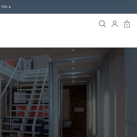
PAI ▸