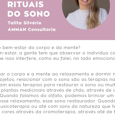
 o bem-estar do corpo e da mente?
m-estar, a gente tem que observar o indivíduo 
 isso interfere, como eu falei, no lado emociona
var o corpo e a mente ao relaxamento e dormir 
ojetos, relacionar com o sono são as terapias n
vam essas terapias para restaurar o sono ou mu
 plantas medicinais através de chás, através d
. Quando falamos do olfato, podemos brincar u
 esse relaxamento, esse sono restaurador. Quan
sicoterapia ou até com sons da natureza que te
s cores através da cromoterapia, através até de 