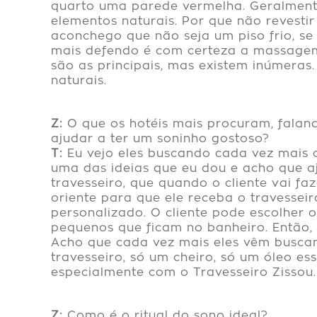
quarto uma parede vermelha. Geralmente
elementos naturais. Por que não revest
aconchego que não seja um piso frio, se
mais defendo é com certeza a massagem 
são as principais, mas existem inúmeras
naturais.
Z:
O que os hotéis mais procuram, faland
ajudar a ter um soninho gostoso?
T:
Eu vejo eles buscando cada vez mais o
uma das ideias que eu dou e acho que a
travesseiro, que quando o cliente vai fa
oriente para que ele receba o travessei
personalizado. O cliente pode escolher o
pequenos que ficam no banheiro. Então, t
Acho que cada vez mais eles vêm buscan
travesseiro, só um cheiro, só um óleo es
especialmente com o
Travesseiro Zissou
.
Z:
Como é o ritual do sono ideal?