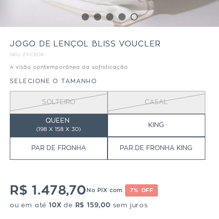
JOGO DE LENÇOL BLISS VOUCLER
SKU:
ZVC604
A visão contemporânea da sofisticação
SELECIONE O TAMANHO
SOLTEIRO
CASAL
QUEEN
KING
(
198 X 158 X 30)
PAR DE FRONHA
PAR DE FRONHA KING
R$ 1.478,70
No PIX com
7% OFF
ou em até
10X
de
R$ 159,00
sem juros