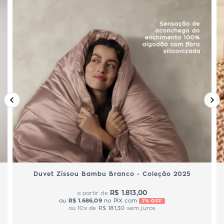
Duvet Zissou Bambu Branco - Coleção 2025
R$ 1.813,00
a partir de
ou
R$ 1.686,09
no PIX com
7% OFF
ou
10
x de
R$ 181,30
sem juros