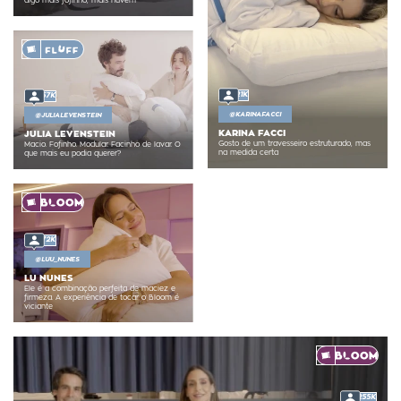
algo mais fofinho, mais nuvem
21K
57K
@
KARINAFACCI
@
JULIALEVENSTEIN
KARINA FACCI
JULIA LEVENSTEIN
Gosto de um travesseiro estruturado, mas
Macio. Fofinho. Modular. Facinho de lavar. O
na medida certa
que mais eu podia querer?
72K
@
LUU_NUNES
LU NUNES
Ele é a combinação perfeita de maciez e
firmeza. A experiência de tocar o Bloom é
viciante
255K