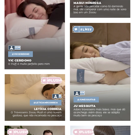
MAQUI NÓBREGA
A gente não percebe como tá dormindo
mal, até comparar com uma noite de sono
boa em um Zissou
522K
@
VICCERIDONO
VIC CERIDONO
O Fluff é muito perfeito para mim
90K
4K
@
JUMESQUITAB
@
LETICIAMRCORREIA
JU MESQUITA
LETÍCIA CORREIA
Adoro travesseiro mais baixo, mas que dá
aconchego. Além disso, ele se adapta
O Travesseiro Zissou Plush é uma nuvem
muito bem ao pescoço
gostosa, que não incomoda no pescoço