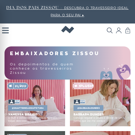
DIA DOS PAIS ZISSOU -
DESCUBRA O TRAVESSEIRO IDEAL
PARA O SEU PAI ▸
Open
Menu
EMBAIXADORES ZISSOU
Os depoimentos de quem
conhece os travesseiros
Zissou
182K
162K
@
QUATTRINOARQUITETURA
@
BARBARADUNDES
VANESSA RIBEIRO
BARBARA DUNDES
O fluff é extremamente macio, tem um
Consigo regular a altura e deixar de uma
toque delicioso
forma que ele me abraça