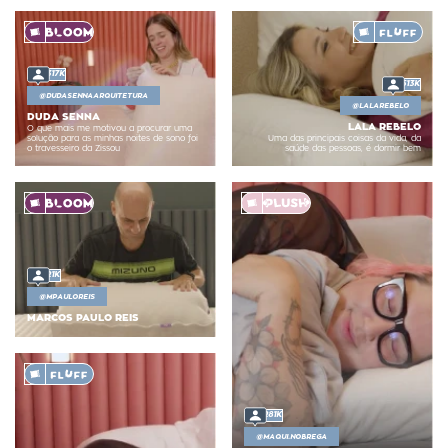
317K
513K
@
DUDASENNAARQUITETURA
@
LALAREBELO
DUDA SENNA
LALA REBELO
O que mais me motivou a procurar uma
solução para as minhas noites de sono foi
Uma das principais coisas da vida, da
o travesseiro da Zissou
saúde das pessoas, é dormir bem
21K
@
MPAULOREIS
MARCOS PAULO REIS
281K
@
MAQUI.NOBREGA