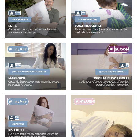
478K
90K
@
LIFEBYLUFE
@
JUMESQUITAB
LUFE
LUCA MESQUITA
O que eu mais gosto é de montar meu
Ele é bem macio e fofinho e ajuda porque
travesseiro do meu jeito
gosto de travesseiro alto
220K
11K
@
MARIANAORSIFOTOGRAFIA
@
CECILIABUSCARIOLLI
MARI ORSI
CECÍLIA BUSCARIOLLI
Gosto de travesseiro mais molinho e que
Cada lado oferece sensações diferentes
se adapta à pessoa
para diferentes momentos
89K
@
BRUHULI
BRU HULI
Ele é um travesseiro pra quem gosta de