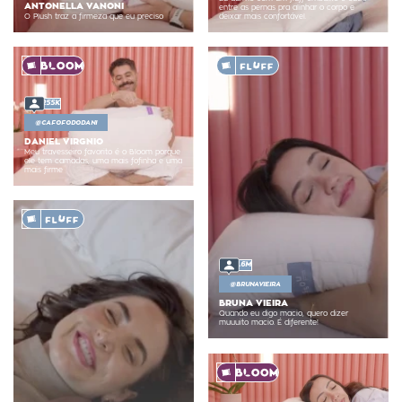
ANTONELLA VANONI
entre as pernas pra alinhar o corpo e
O Plush traz a firmeza que eu preciso
deixar mais confortável.
255K
@
CAFOFODODANI
DANIEL VIRGNIO
Meu travesseiro favorito é o Bloom porque
ele tem camadas, uma mais fofinha e uma
mais firme
1.6M
@
BRUNAVIEIRA
BRUNA VIEIRA
Quando eu digo macio, quero dizer
muuuito macio. É diferente!