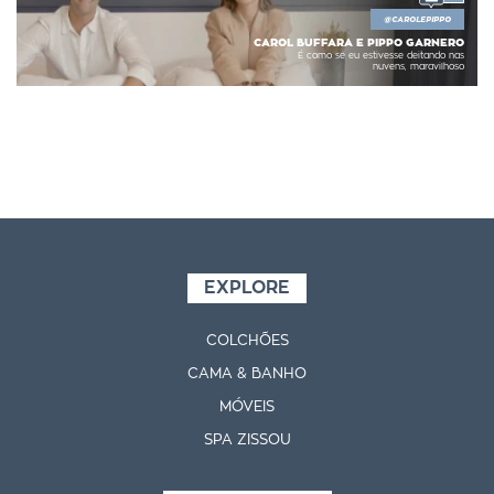
@
CAROLEPIPPO
CAROL BUFFARA E PIPPO GARNERO
É como se eu estivesse deitando nas
nuvens, maravilhoso
EXPLORE
COLCHÕES
CAMA & BANHO
MÓVEIS
SPA ZISSOU