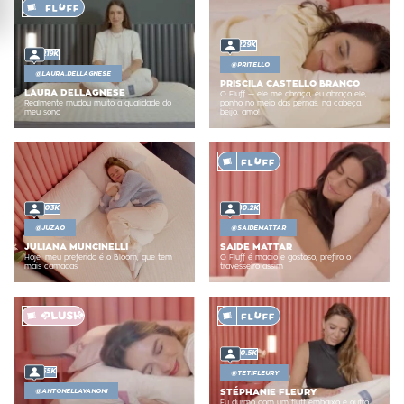
229K
219K
@
PRITELLO
@
LAURA.DELLAGNESE
PRISCILA CASTELLO BRANCO
LAURA DELLAGNESE
O Fluff — ele me abraça, eu abraço ele,
Realmente mudou muito a qualidade do
ponho no meio das pernas, na cabeça,
meu sono
beijo, amo!
103K
80.2K
@
JUZAO
@
SAIDEMATTAR
JULIANA MUNCINELLI
SAIDE MATTAR
Hoje, meu preferido é o Bloom, que tem
O Fluff é macio e gostoso, prefiro o
mais camadas
travesseiro assim
10.5K
55K
@
TETIFLEURY
@
ANTONELLAVANONI
STÉPHANIE FLEURY
Eu durmo com um fluff embaixo e outro