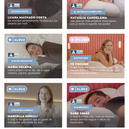
336K
387K
@
LUARACOSTA
@
_NATHALIACANDELARIA
LUARA MACHADO COSTA
NATHÁLIA CANDELÁRIA
Ele encaixa perfeitamente no pescoço, foi
Não preciso mais empilhar travesseiros,
perfeito pra mim
pois já tenho o suporte necessário
24,2K
68K
@
FEFISCHER
@
MARIAHELENAPQ
FÊ FISCHER
MARIA HELENA
O que mais me motivou a procurar uma
Como próprio nome diz, ele é super
solução para as minhas noites de sono foi
molinho, fofinho, gostosinho
o travesseiro da Zissou
122K
326K
@
GABESIMAS
@
MARCELLAMINELLI
GABE SIMAS
MARCELLA MINELLI
O fluff é o mais fofo, mas ao mesmo
O fluff é tão gostoso que eu gosto de
tempo permite regular a altura do
transportar para onde eu vou!
travesseiro