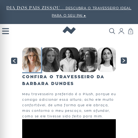
DIA DOS PAIS ZISSOU -
DESCUBRA O TRAVESSEIRO IDEAL
PARA O SEU PAI ▸
Open
Menu
CONFIRA O TRAVESSEIRO DA
BARBARA DUNDES
Meu travesseiro preferido é o Plush, porque eu
consigo adicionar essa altura; acho ele muito
confortável, de uma forma que ele abraça,
mas contorna o meu pescoço, sem afundar,
como se ele tivesse sido feito para mim.