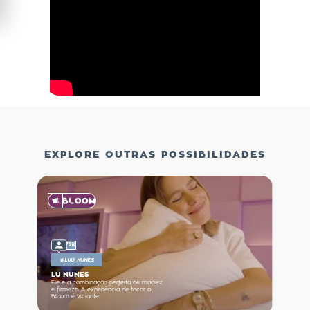
EXPLORE OUTRAS POSSIBILIDADES
72K
@
LUU_NUNES
LU NUNES
Ele é a combinação perfeita de maciez
e firmeza. A experiência de tocar o
Bloom é viciante