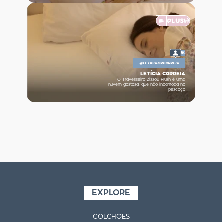
4K
@
LETICIAMRCORREIA
LETÍCIA CORREIA
O Travesseiro Zissou Plush é uma
nuvem gostosa, que não incomoda no
pescoço
EXPLORE
COLCHÕES