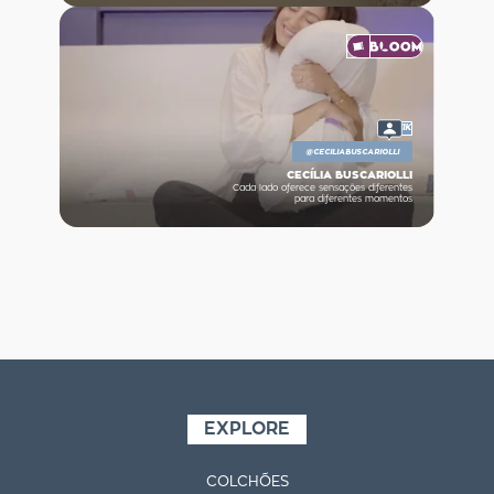
11K
@
CECILIABUSCARIOLLI
CECÍLIA BUSCARIOLLI
Cada lado oferece sensações diferentes
para diferentes momentos
EXPLORE
COLCHÕES