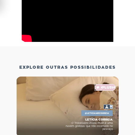
EXPLORE OUTRAS POSSIBILIDADES
4K
@
LETICIAMRCORREIA
LETÍCIA CORREIA
O Travesseiro Zissou Plush é uma
nuvem gostosa, que não incomoda no
pescoço