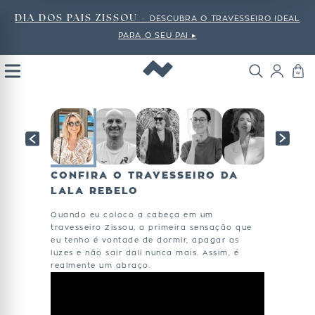
DIA DOS PAIS ZISSOU -
DESCUBRA O TRAVESSEIRO IDEAL
PARA O SEU PAI ▸
Open
Menu
CONFIRA O TRAVESSEIRO DA
LALA REBELO
Quando eu coloco a cabeça em um
travesseiro Zissou, a primeira sensação que
eu tenho é vontade de dormir, apagar as
luzes e não sair dali nunca mais. Assim, é
realmente um abraço.