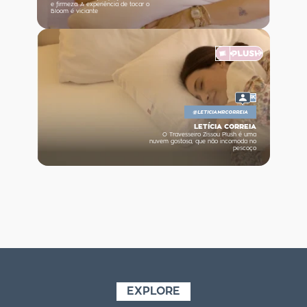
e firmeza. A experiência de tocar o
Bloom é viciante
4K
@
LETICIAMRCORREIA
LETÍCIA CORREIA
O Travesseiro Zissou Plush é uma
nuvem gostosa, que não incomoda no
pescoço
EXPLORE