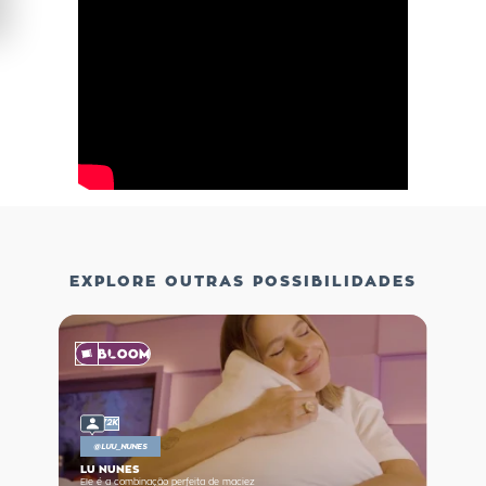
EXPLORE OUTRAS POSSIBILIDADES
72K
@
LUU_NUNES
LU NUNES
Ele é a combinação perfeita de maciez