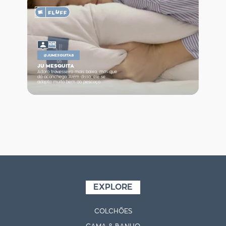
90K
@
JUMESQUITAB
JU MESQUITA
Adoro travesseiro mais baixo, mas que
dá aconchego. Além disso, ele se
adapta muito bem ao pescoço
EXPLORE
COLCHÕES